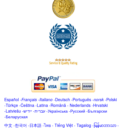
Español
-
Français
-
Italiano
-
Deutsch
-
Português
-
norsk
-
Polski
-
Türkçe
-
Čeština -
Latina
-
Română
-
Nederlands
-
Hrvatski
-
Latviešu
-
ייִדיש
-
עברית
-
Українська
-
Русский
-
Български
-
Беларуская
中文
-
한국어
-
日本語
-
ไทย
-
Tiếng Việt -
Tagalog
-
မြန်မာဘာသာ
-